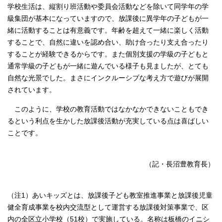
学校生活は、縦割り班活動や委員会活動などを除いて同学年の学
級集団が基本になっていますので、放課後に異学年の子どもが一
緒に活動することは有意義です。年齢を超えて一緒に楽しく活動
することで、自然に違いを認め合い、助け合ったり支え合ったり
することが経験できるからです。また個別支援の学級の子どもと
通常学級の子どもが一緒に遊んでいる様子も見ましたが、とても
自然な光景でした。まさにインクルーシブな考え方で遊びが展開
されています。
このように、学校の教育活動ではなかなかできないこともでき
るという利点を生かした放課後活動が充実している点は喜ばしい
ことです。
（記・長沼豊教育長）
（注1）あいキッズとは、放課後子ども教室推進事業と放課後児童
健全育成事業を校内交流型として運営する放課後対策事業で、区
内の全区立小学校（51校）で実施している。名称は板橋のイニシ