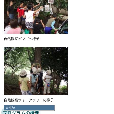
自然観察ビンゴの様子
自然観察ウォークラリーの様子
日本語
プログラムの概要
日本語