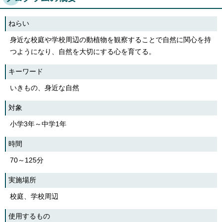
English
한국어
ねらい
简体中文
繁體中文
身近な校庭や学校周辺の動植物を観察することで自然に関心を持
つようになり、自然を大切にする心を育てる。
キーワード
いきもの、身近な自然
対象
小学3年～中学1年
時間
70～125分
実施場所
校庭、学校周辺
使用するもの