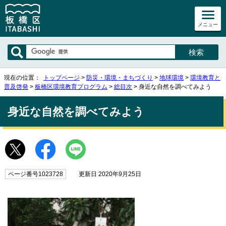
メニュー
現在の位置：
トップページ
>
防災・環境・まちづくり
>
地球環境
>
環境教育と
普及啓発
>
板橋区環境教育プログラム
>
総目次
> 身近な自然を調べてみよう
身近な自然を調べてみよう
ページ番号1023728
更新日 2020年9月25日