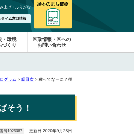
み上げ・ふりがな
ルタイム窓口情報
災・環境
区政情報・区への
ちづくり
お問い合わせ
ログラム
>
総目次
> 種ってなーに？種
ばそう！
号1026087
更新日 2020年9月25日