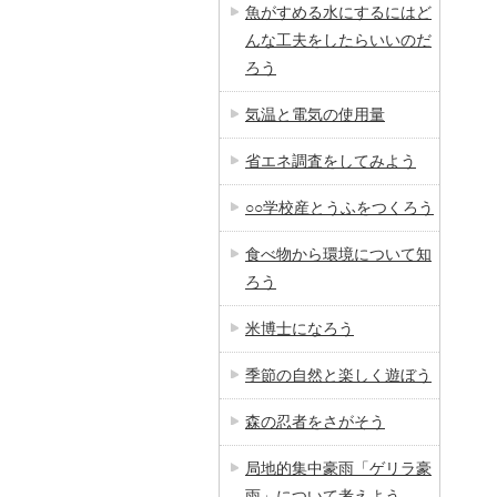
魚がすめる水にするにはど
んな工夫をしたらいいのだ
ろう
気温と電気の使用量
省エネ調査をしてみよう
○○学校産とうふをつくろう
食べ物から環境について知
ろう
米博士になろう
季節の自然と楽しく遊ぼう
森の忍者をさがそう
局地的集中豪雨「ゲリラ豪
雨」について考えよう