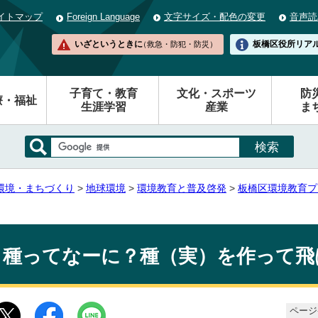
イトマップ
Foreign Language
文字サイズ・配色の変更
音声読
いざというときに
板橋区役所
リア
（救急・防犯・防災）
子育て・教育
文化・スポーツ
防
療・福祉
生涯学習
産業
ま
環境・まちづくり
>
地球環境
>
環境教育と普及啓発
>
板橋区環境教育プ
種ってなーに？種（実）を作って飛
ページ番