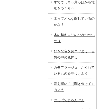
すててしまう葉っぱから堆
肥をつくろう！
木ってどんな顔しているの
かな？
木の精キロリのひみつのい
のり
好きな色を見つけよう 自
然の中の色探し
カモフラージュ かくれて
いるものを見つけよう
音を聞いて（聞き分けて）
みよう
はっぱでじゃんけん