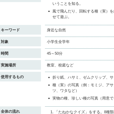
いうことを知る。
風で飛んだり、回転する種（実）を
せて遊ぶ。
キーワード
身近な自然
対象
小学生全学年
時間
45～50分
実施場所
教室、校庭など
使用するもの
折り紙、ハサミ、ゼムクリップ、サ
種（実）の写真（例：モミジ、アサ
ツ、ワタなど）
実物の種、珍しい種の写真（用意で
全体の流れ
「たねかなクイズ」をする。8種