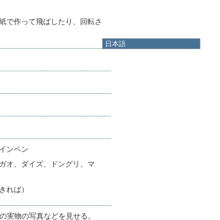
紙で作って飛ばしたり、回転さ
日本語
日本語
English
한국어
简体中文
繁體中文
インペン
ガオ、ダイズ、ドングリ、マ
きれば）
類の実物の写真などを見せる。