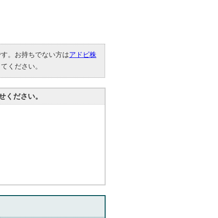
要です。お持ちでない方は
アドビ株
してください。
せください。