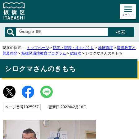
メニュー
現在の位置：
トップページ
>
防災・環境・まちづくり
>
地球環境
>
環境教育と
普及啓発
>
板橋区環境教育プログラム
>
総目次
> シロクマさんのきもち
シロクマさんのきもち
ページ番号1025957
更新日 2022年2月16日